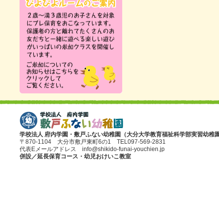
学校法人 府内学園・敷戸ふない幼稚園（大分大学教育福祉科学部実習幼稚
〒870-1104 大分市敷戸東町6の1 TEL097-569-2831
代表Eメールアドレス info@shikido-funai-youchien.jp
併設／延長保育コース・幼児おけいこ教室