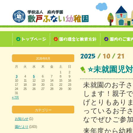
2026年8月
月
火
水
木
金
土
日
⭐未就園児
1
2
3
4
5
6
7
8
9
10
11
12
13
14
15
16
未就園のお子
17
18
19
20
21
22
23
24
25
26
27
28
29
30
します！親子
31
« 7月
げとりもあり
っているお子
カテゴリー
なでぜひご参加
お知らせ
(1)
園だより
(163)
来年度から幼