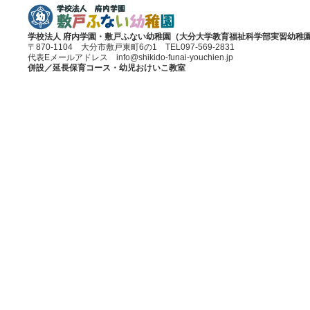
学校法人 府内学園・敷戸ふない幼稚園（大分大学教育福祉科学部実習幼稚
〒870-1104 大分市敷戸東町6の1 TEL097-569-2831
代表Eメールアドレス info@shikido-funai-youchien.jp
併設／延長保育コース・幼児おけいこ教室