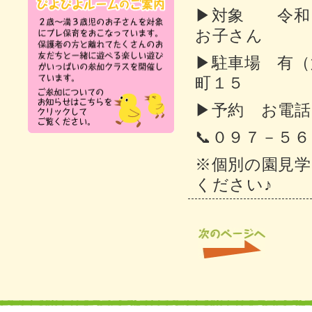
▶対象 令和
お子さん
▶駐車場 有（第
町１５
▶予約 お電
📞０９７－５
※個別の園見
ください♪