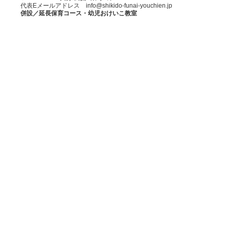
代表Eメールアドレス info@shikido-funai-youchien.jp
併設／延長保育コース・幼児おけいこ教室