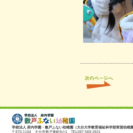
学校法人 府内学園・敷戸ふない幼稚園（大分大学教育福祉科学部実習幼稚
〒870-1104 大分市敷戸東町6の1 TEL097-569-2831