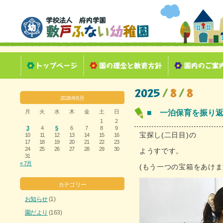
2026年8月
月
火
水
木
金
土
日
■ 一泊保育を振り
1
2
3
4
5
6
7
8
9
宝探し(二日目)の
10
11
12
13
14
15
16
17
18
19
20
21
22
23
24
25
26
27
28
29
30
ようすです。
31
« 7月
(もう一つの宝箱をあけま
カテゴリー
お知らせ
(1)
園だより
(163)