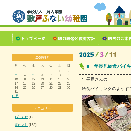
2026年8月
月
火
水
木
金
土
日
■ 年長児給食バイ
1
2
3
4
5
6
7
8
9
年長児さんの
10
11
12
13
14
15
16
17
18
19
20
21
22
23
24
25
26
27
28
29
30
給食バイキングのようす
31
« 7月
カテゴリー
お知らせ
(1)
園だより
(163)